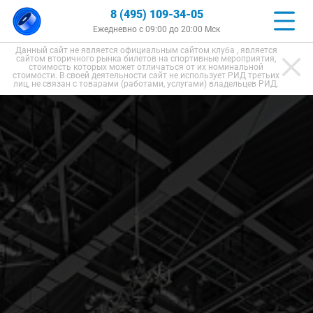
8 (495) 109-34-05
Ежедневно с 09:00 до 20:00 Мск
Данный сайт не является официальным сайтом клуба , является
сайтом вторичного рынка билетов на спортивные мероприятия,
стоимость которых может отличаться от их номинальной
стоимости. В своей деятельности сайт не использует РИД третьих
лиц, не связан с товарами (работами, услугами) владельцев РИД.