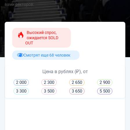
вами секторов.
Высокий спрос,
ожидается SOLD
OUT
Смотрят еще 68 человек
Цена в рублях (₽), от
2 000
2 300
2 650
2 900
3 300
3 500
3 650
5 500