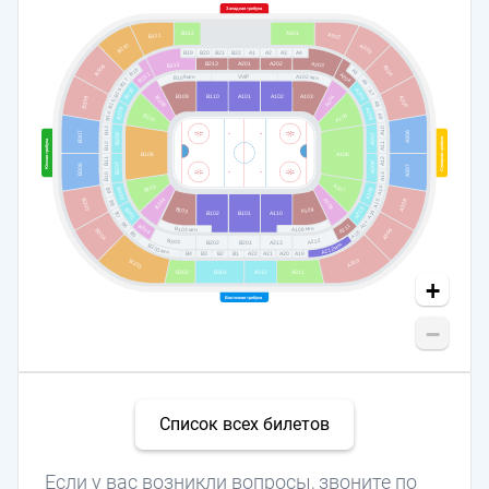
Западная трибуна
A301
B312
A302
B311
B310
A303
B19
B20
B21
B22
A1
A2
A3
A4
B213
A201
A202
A203
B212
B309
A304
B18
A5
B211
A204
A102
мгн
B109
мгн
VVIP
B17
A6
B210
B16
A205
A7
A103
B109
B110
A101
A102
A104
A305
B308
B108
B15
A8
B209
A206
B14
A105
A9
B107
B13
A10
A306
B307
B208
A207
Северная трибуна
Южная трибуна
A11
B12
B106
A106
B11
A12
A208
B207
B306
A307
A13
B10
B105
A107
A14
A209
B206
B9
B104
A108
A15
A308
B305
B8
A210
B103
A109
B205
A16
B102
B101
A110
B7
A17
B6
A211
B204
A109 мгн
B103 мгн
A309
B304
A18
B5
A212
B203
B202
B201
A213
мгн
B203
A212
мгн
A20
A19
A22
B4
B3
B2
B1
A21
A310
B303
B302
B301
A312
A311
+
Восточная трибуна
−
Список всех билетов
Если у вас возникли вопросы, звоните по