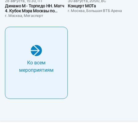
28 августа, 15:30, ПТ
30 августа, 20:00, ВС
Динамо М - Торпедо НН. Матч
Концерт МОТа
4. Кубок Мэра Москвы по
г. Москва, Большая ВТБ Арена
хоккею
г. Москва, Мегаспорт
Ко всем
мероприятиям