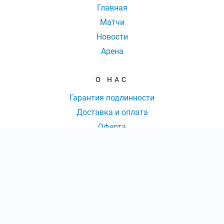
Главная
Матчи
Новости
Арена
О НАС
Гарантия подлинности
Доставка и оплата
Оферта
Контакты
КОНТАКТЫ
КОЛ-ВО БИЛЕТОВ:
ШТ
СУММА:
₽
8 (495) 109-34-05
|
от
₽
ОТКРЫТЬ
СЕКТОР
Ежедневно с 09:00 до 20:00 Мск
Оформить заказ
info@hcdnm-ticket.ru